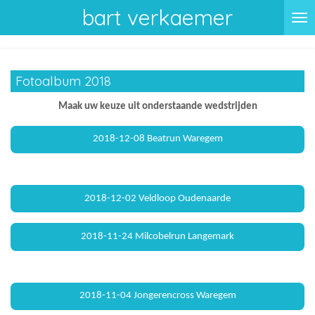
bart verkaemer
Ga
direct
naar
de
Fotoalbum 2018
hoofdinhoud
Maak uw keuze uit onderstaande wedstrijden
2018-12-08 Beatrun Waregem
2018-12-02 Veldloop Oudenaarde
2018-11-24 Milcobelrun Langemark
2018-11-04 Jongerencross Waregem