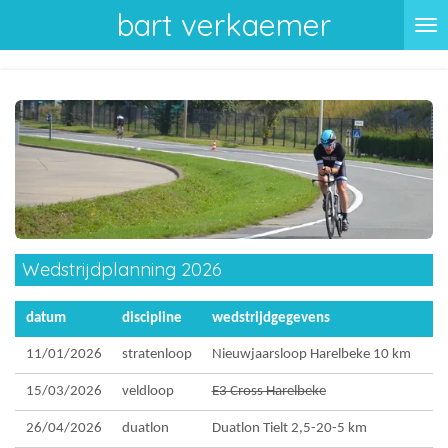
bart verkaemer
Ga
direct
naar
de
hoofdinhoud
Wedstrijdplanning 2026
datum
discipline
wedstrijdgegevens
11/01/2026
stratenloop
Nieuwjaarsloop Harelbeke 10 km
15/03/2026
veldloop
E3 Cross Harelbeke
26/04/2026
duatlon
Duatlon Tielt 2,5-20-5 km