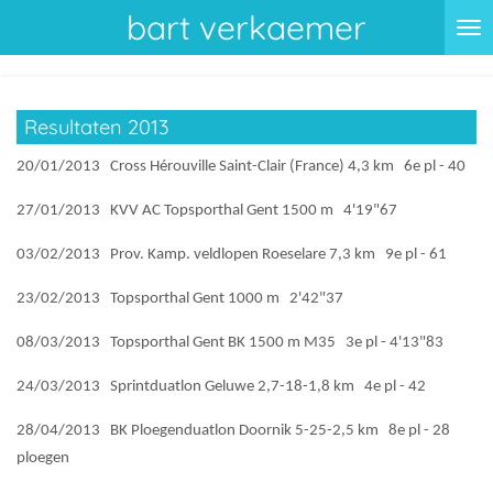
bart verkaemer
Ga
direct
naar
de
Resultaten 2013
hoofdinhoud
20/01/2013 Cross Hérouville Saint-Clair (France) 4,3 km 6e pl - 40
27/01/2013 KVV AC Topsporthal Gent 1500 m 4'19"67
03/02/2013 Prov. Kamp. veldlopen Roeselare 7,3 km 9e pl - 61
23/02/2013 Topsporthal Gent 1000 m 2'42"37
08/03/2013 Topsporthal Gent BK 1500 m M35 3e pl - 4'13"83
24/03/2013 Sprintduatlon Geluwe 2,7-18-1,8 km 4e pl - 42
28/04/2013 BK Ploegenduatlon Doornik 5-25-2,5 km 8e pl - 28
ploegen