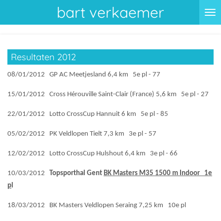
bart verkaemer
Ga
direct
naar
de
Resultaten 2012
hoofdinhoud
08/01/2012 GP AC Meetjesland 6,4 km 5e pl - 77
15/01/2012 Cross Hérouville Saint-Clair (France) 5,6 km 5e pl - 27
22/01/2012 Lotto CrossCup Hannuit 6 km 5e pl - 85
05/02/2012 PK Veldlopen Tielt 7,3 km 3e pl - 57
12/02/2012 Lotto CrossCup Hulshout 6,4 km 3e pl - 66
10/03/2012
Topsporthal Gent
BK Masters M35 1500 m Indoor 1e
p
l
18/03/2012 BK Masters Veldlopen Seraing 7,25 km 10e pl