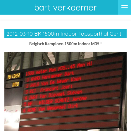
bart verkaemer
Ga
direct
naar
de
2012-03-10 BK 1500m Indoor Topsporthal Gent
hoofdinhoud
Belgisch Kampioen 1500m Indoor M35 !