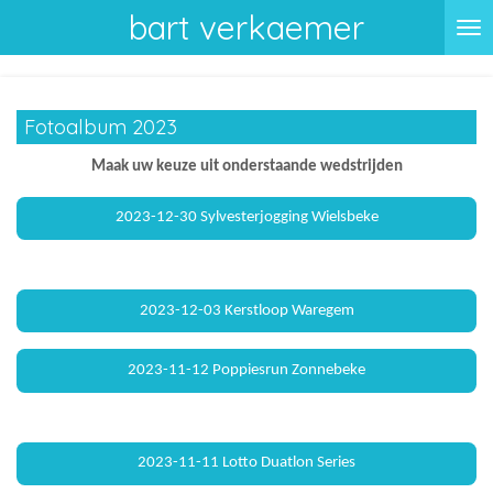
bart verkaemer
Ga
direct
naar
de
Fotoalbum 2023
hoofdinhoud
Maak uw keuze uit onderstaande wedstrijden
2023-12-30 Sylvesterjogging Wielsbeke
2023-12-03 Kerstloop Waregem
2023-11-12 Poppiesrun Zonnebeke
2023-11-11 Lotto Duatlon Series