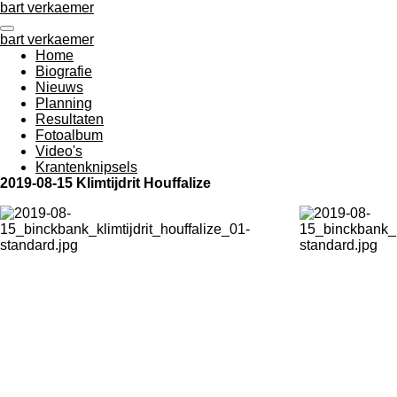
bart verkaemer
Ga
direct
bart verkaemer
naar
Home
de
Biografie
hoofdinhoud
Nieuws
Planning
Resultaten
Fotoalbum
Video's
Krantenknipsels
2019-08-15 Klimtijdrit Houffalize