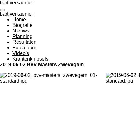
bart verkaemer
Ga
direct
bart verkaemer
naar
Home
de
Biografie
hoofdinhoud
Nieuws
Planning
Resultaten
Fotoalbum
Video's
Krantenknipsels
2019-06-02 BvV Masters Zwevegem