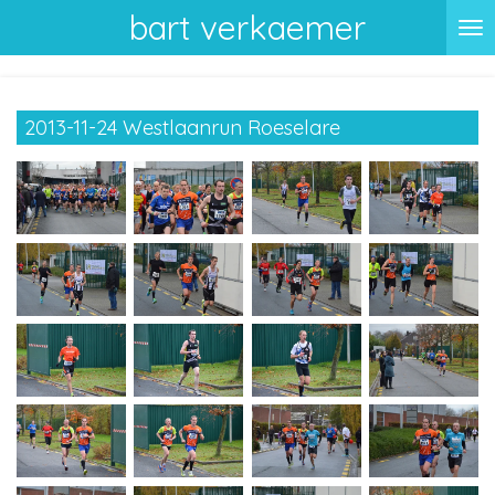
bart verkaemer
Ga
direct
naar
de
2013-11-24 Westlaanrun Roeselare
hoofdinhoud