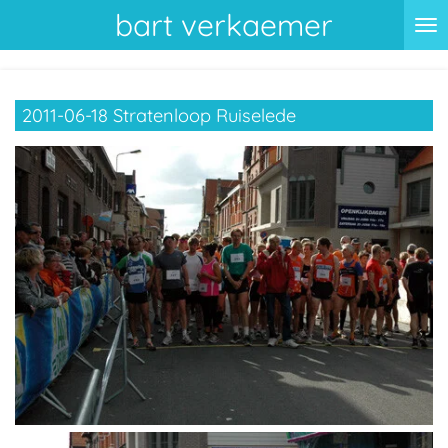
bart verkaemer
Ga
direct
naar
de
2011-06-18 Stratenloop Ruiselede
hoofdinhoud