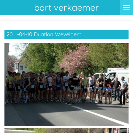
bart verkaemer
Ga
direct
naar
de
2011-04-10 Duatlon Wevelgem
hoofdinhoud