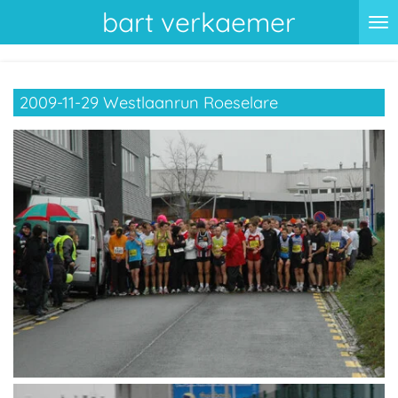
bart verkaemer
Ga
direct
naar
de
2009-11-29 Westlaanrun Roeselare
hoofdinhoud