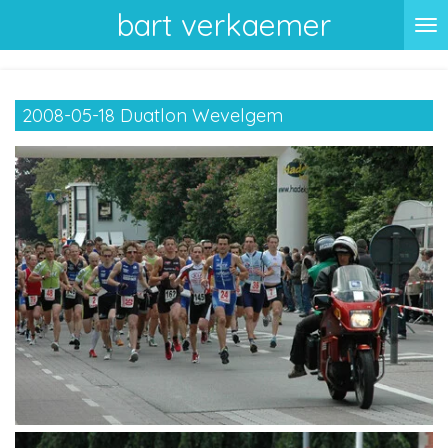
bart verkaemer
Ga
direct
naar
de
2008-05-18 Duatlon Wevelgem
hoofdinhoud