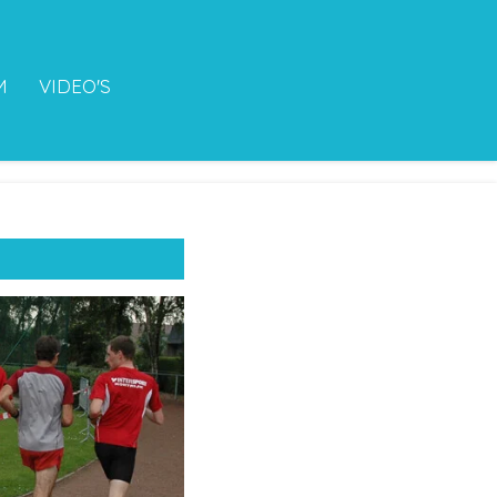
M
VIDEO'S