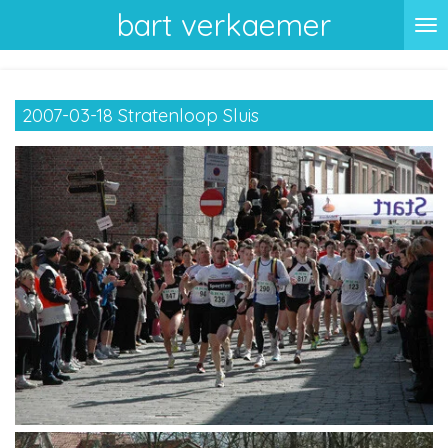
bart verkaemer
Ga
direct
naar
de
2007-03-18 Stratenloop Sluis
hoofdinhoud