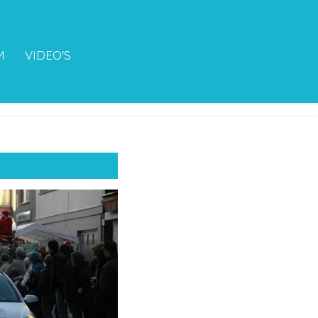
M
VIDEO'S