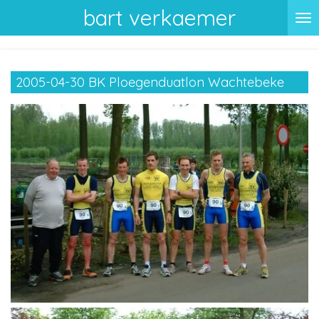
bart verkaemer
Ga
direct
naar
de
2005-04-30 BK Ploegenduatlon Wachtebeke
hoofdinhoud