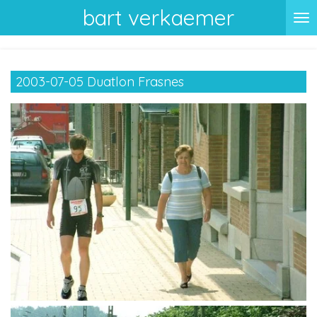
bart verkaemer
Ga
direct
naar
de
2003-07-05 Duatlon Frasnes
hoofdinhoud