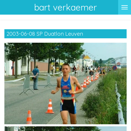
bart verkaemer
Ga
direct
naar
de
2003-06-08 SP Duatlon Leuven
hoofdinhoud